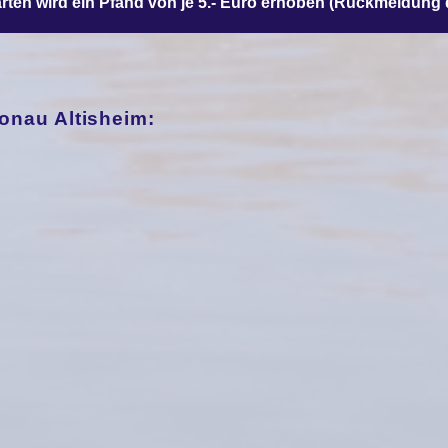
rten wird ein
Pfand von je 5.- Euro
erhoben (Rückmeldung 
onau Altisheim: