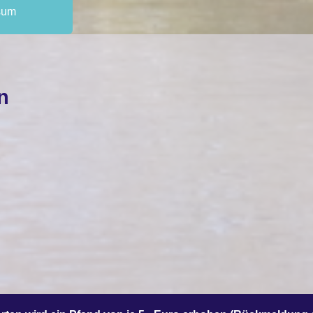
sum
n